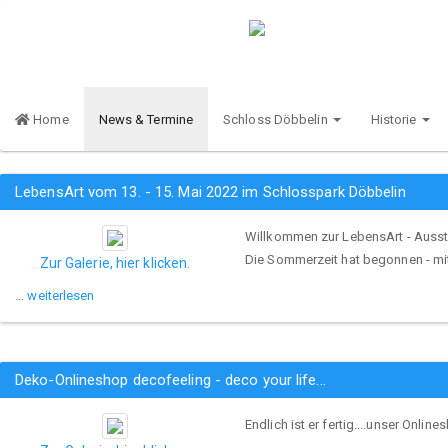
Home
News & Termine
Schloss Döbbelin
Historie
LebensArt vom 13. - 15. Mai 2022 im Schlosspark Döbbelin
Willkommen zur LebensArt - Ausst
Die Sommerzeit hat begonnen - mi
Zur Galerie, hier klicken.
...
weiterlesen
Deko-Onlineshop decofeeling - deco your life...
Endlich ist er fertig....unser Online