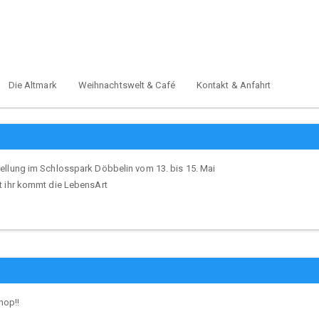
Die Altmark
Weihnachtswelt & Café
Kontakt & Anfahrt
ellung im Schlosspark Döbbelin vom 13. bis 15. Mai
t ihr kommt die LebensArt
shop!!